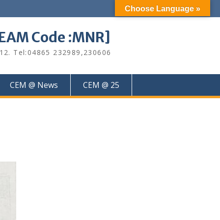
Choose Language »
M Code :MNR]
612. Tel:04865 232989,230606
CEM @ News
CEM @ 25