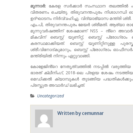
മൂന്നാർ:
കേരള സർക്കാർ സംസ്ഥാന തലത്തിൽ പ്
വിതരണം ചെയ്തു. തിരുവനന്തപുരം നിശാഗന്ധി ഓഡിറ
ഉദ്ഘാടനം നിർവ്വഹിച്ചു. വിദ്യാഭ്യാസ മന്ത്രി ശ്രീ.
എം.പി, തിരുവനന്തപുരം മേയർ ശ്രീമതി. ആര്യാ 
മൂന്നുവർഷത്തിന് ശേഷമാണ് NSS – ൻ്റെ അവാർഡ് 
മികവിന് ബെസ്റ്റ് യൂണിറ്റ്, ബെസ്റ്റ് പ്ര
കരസ്ഥമാക്കിയത്. ബെസ്റ്റ് യൂണിറ്റിനുള്ള പു
ശ്രീ.വിനോദ്കുമാറും, ബെസ്റ്റ് പ്രോഗ്രാം ഓഫീസർ
മന്ത്രിയിൽ നിന്നും ഏറ്റുവാങ്ങി.
കോളേജിൻ്റെ നേതൃത്വത്തിൽ നടപ്പിൽ വരുത്തിയ ല
ഭാരത് ക്ലീനിംഗ്, 2018-ലെ പ്രളയ ശേഷം നടത്തിയ 
മെഡിക്കൽ ക്യാമ്പുകൾ തുടങ്ങിയ പദ്ധതികൾക്കും
പ്രസ്തുത അവാർഡ് ലഭിച്ചത്.
Uncategorized
Written by
cemunnar