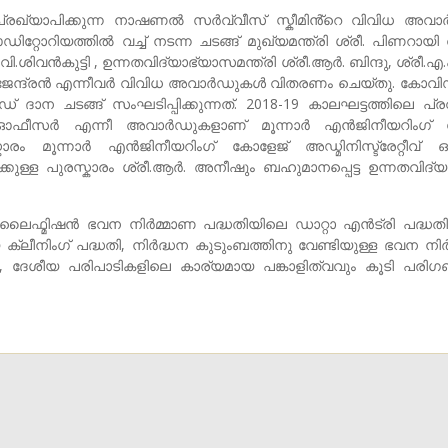
രഖ്യാപിക്കുന്ന നാഷണൽ സർവ്വീസ് സ്കീമിൻ്റെ വിവിധ അവ
്റോറിയത്തിൽ വച്ച് നടന്ന ചടങ്ങ് മുഖ്യമന്ത്രി ശ്രീ. പിണറായ
 വി.ശിവൻകുട്ടി , ഉന്നതവിദ്യാഭ്യാസമന്ത്രി ശ്രീ.ആർ. ബിന്ദു, ശ്രീ.
രാജേന്ദ്രൻ എന്നീവർ വിവിധ അവാർഡുകൾ വിതരണം ചെയ്തു. കോവി
ദാന ചടങ്ങ് സംഘടിപ്പിക്കുന്നത്. 2018-19 കാലഘട്ടത്തിലെ പ്
ോഗ്രാം ഓഫീസർ എന്നീ അവാർഡുകളാണ് മൂന്നാർ എൻജിനീയറിംഗ്
രസ്കാരം മൂന്നാർ എൻജിനീയറിംഗ് കോളേജ് അഡ്മിനിസ്ട്രേറ്റീവ
ക്കുള്ള പുരസ്കാരം ശ്രീ.ആർ. അനീഷും ബഹുമാനപ്പെട്ട ഉന്നതവിദ്
ൈഫ്മിഷൻ ഭവന നിർമ്മാണ പദ്ധതിയിലെ ഡാറ്റാ എൻട്രി പദ്ധതി, 
ക്ലീനിംഗ് പദ്ധതി, നിർദ്ധന കുടുംബത്തിനു വേണ്ടിയുള്ള ഭവന നിർ
, ദേശീയ പരിപാടികളിലെ കാര്യമായ പങ്കാളിത്വവും കൂടി പരിഗണ