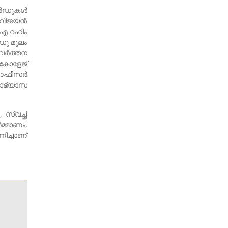
ാർഡുകൾ
ി വിജയൻ
എ.എ റഹിം
ഡു മൂലം
രവർത്തന
 കോളേജ്
് ഓഫീസർ
യാഭ്യാസ
സ്വച്ഛ്
മ്മാണം,
ിച്ചാണ്