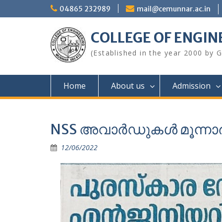
Skip
04865 232989
mail@cemunnar.ac.in
to
content
COLLEGE OF E
(Established in the year 2000 by
Home
About us
Admission
NSS അവാർഡുകൾ മൂന്നാ
12/06/2022